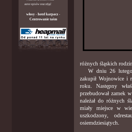
autor opisów oraz zdjęć
włosy
-
hotel karpacz
-
Centrowanie taśm
różnych śląskich rodzi
W dniu 26 lutego 
zakupił Wojnowice i 
roku. Następny właś
przebudował zamek w 
należał do różnych ś
miały miejsce w wie
uszkodzony, odrest
osiemdziesiątych.