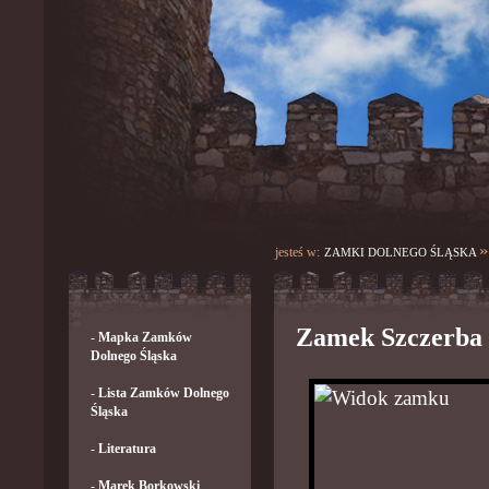
»
jesteś w:
ZAMKI DOLNEGO ŚLĄSKA
Zamek Szczerba
-
Mapka Zamków
Dolnego Śląska
-
Lista Zamków Dolnego
Śląska
-
Literatura
-
Marek Borkowski